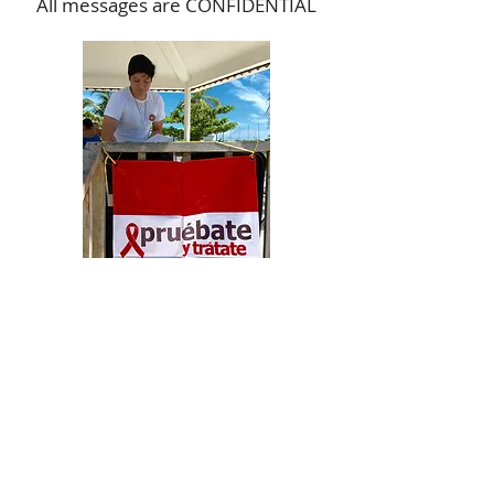
All messages are CONFIDENTIAL
The BAI Center
Avenida Yucatán - Calle 17 #665 Depto. C
x 60 Fracc. Jardines de Mérida, 97135